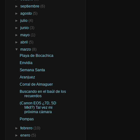
►
septiembre
(6)
►
agosto
(5)
►
julio
(4)
►
junio
(3)
►
mayo
(1)
►
abril
(5)
▼
marzo
(8)
Playa de Bocachica
Envidia
Semana Santa
Aranjuez
Corral de Almaguer
Buscando en el baúl de los
recuerdos
(Canon EOS ¿7D, 5D
MkII?) Tal vez mi
próxima cámara
Pompas
►
febrero
(10)
►
enero
(5)