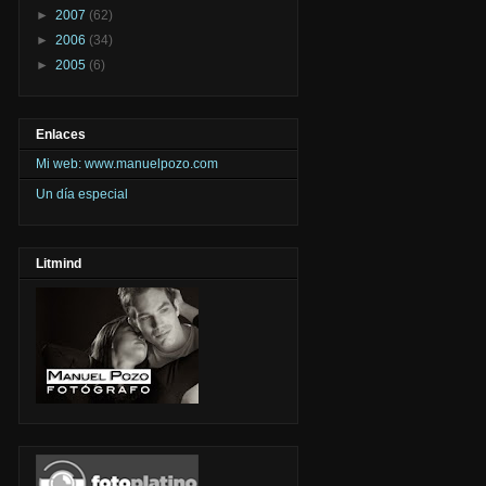
►
2007
(62)
►
2006
(34)
►
2005
(6)
Enlaces
Mi web: www.manuelpozo.com
Un día especial
Litmind