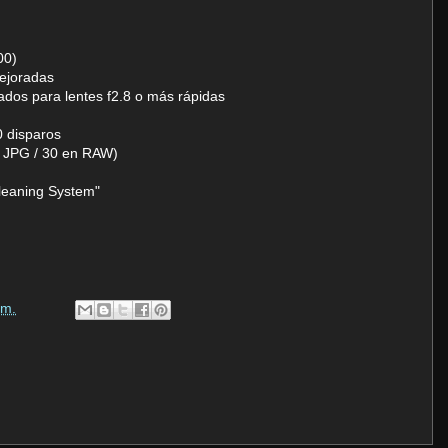
00)
mejoradas
ados para lentes f2.8 o más rápidas
0 disparos
s JPG / 30 en RAW)
Cleaning System"
 m.