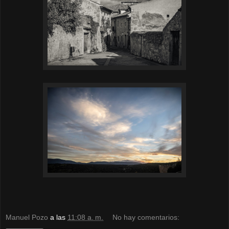
Manuel Pozo
a las
11:08 a. m.
No hay comentarios: