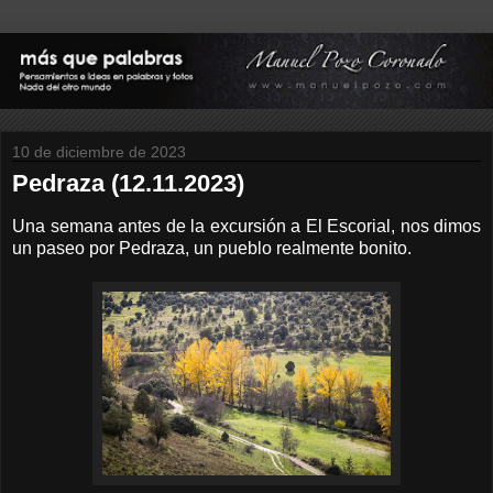
10 de diciembre de 2023
Pedraza (12.11.2023)
Una semana antes de la excursión a El Escorial, nos dimos
un paseo por Pedraza, un pueblo realmente bonito.