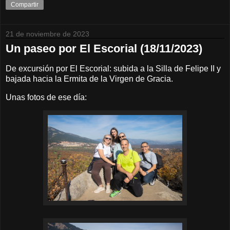
Compartir
21 de noviembre de 2023
Un paseo por El Escorial (18/11/2023)
De excursión por El Escorial: subida a la Silla de Felipe II y
bajada hacia la Ermita de la Virgen de Gracia.
Unas fotos de ese día: