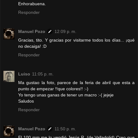
Enhorabuena.
Responder
Manuel Pozo
12:09 p. m.
Gracias, tito. Y gracias por visitarme todos los días... ¡qué
no decaiga! :D
Responder
Luiso
11:05 p. m.
Ma gustao la foto, parece de la feria de abril que esta a
punto de empezar !!que colores!! :-)
Yo tengo unas ganas de tener un macro :-( jejeje
Saludos
Responder
Manuel Pozo
11:50 p. m.
El 100 mm me lo vendió Jesús R. (de Valladolid) Creo que