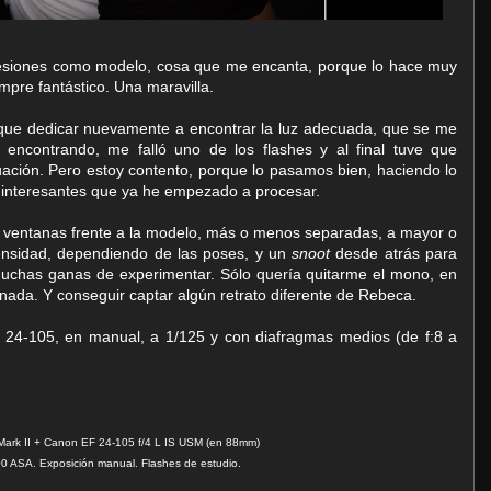
sesiones como modelo, cosa que me encanta, porque lo hace muy
empre fantástico. Una maravilla.
 que dedicar nuevamente a encontrar la luz adecuada, que se me
a encontrando, me falló uno de los flashes y al final tuve que
tuación. Pero estoy contento, porque lo pasamos bien, haciendo lo
 interesantes que ya he empezado a procesar.
s ventanas frente a la modelo, más o menos separadas, a mayor o
ensidad, dependiendo de las poses, y un
snoot
desde atrás para
 muchas ganas de experimentar. Sólo quería quitarme el mono, en
nada. Y conseguir captar algún retrato diferente de Rebeca.
el 24-105, en manual, a 1/125 y con diafragmas medios (de f:8 a
rk II + Canon EF 24-105 f/4 L IS USM (en 88mm)
100 ASA. Exposición manual. Flashes de estudio.