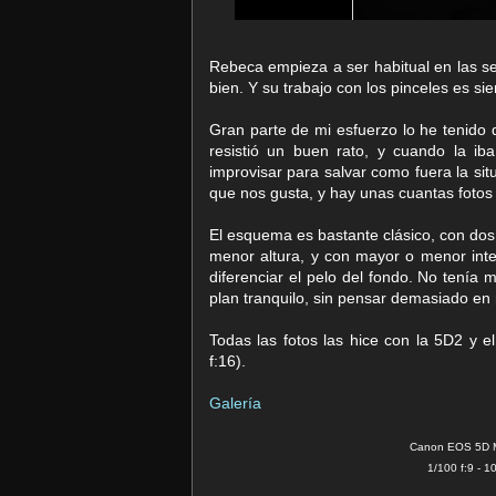
Rebeca empieza a ser habitual en las 
bien. Y su trabajo con los pinceles es si
Gran parte de mi esfuerzo lo he tenido
resistió un buen rato, y cuando la ib
improvisar para salvar como fuera la si
que nos gusta, y hay unas cuantas fotos
El esquema es bastante clásico, con do
menor altura, y con mayor o menor int
diferenciar el pelo del fondo. No tenía
plan tranquilo, sin pensar demasiado en 
Todas las fotos las hice con la 5D2 y 
f:16).
Galería
Canon EOS 5D Ma
1/100 f:9 - 