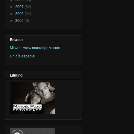
►
2007
(62)
►
2006
(34)
►
2005
(6)
Enlaces
Mi web: www.manuelpozo.com
Un día especial
Litmind