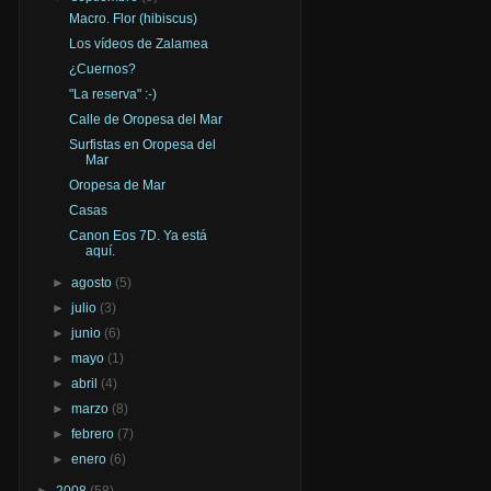
Macro. Flor (hibiscus)
Los vídeos de Zalamea
¿Cuernos?
"La reserva" :-)
Calle de Oropesa del Mar
Surfistas en Oropesa del
Mar
Oropesa de Mar
Casas
Canon Eos 7D. Ya está
aquí.
►
agosto
(5)
►
julio
(3)
►
junio
(6)
►
mayo
(1)
►
abril
(4)
►
marzo
(8)
►
febrero
(7)
►
enero
(6)
►
2008
(58)