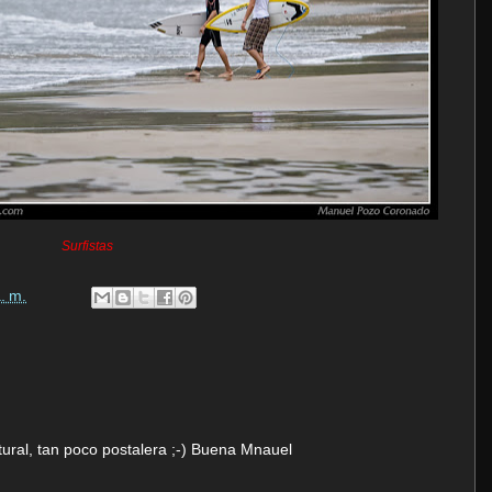
Surfistas
. m.
tural, tan poco postalera ;-) Buena Mnauel