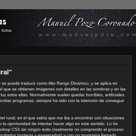
ral"
 se puede traducir como Alto Rango Dinámico, y se aplica en
 el que se obtienen imágenes con detalles en las sombras y en las
uz entre ellas. Normalmente suelen quedar horribles, artificiales.
probar programas, siempre ha sido con la intención de conseguir
tel rural, en el que sabía que me iba a encontrar con situaciones
la oportunidad de intentar hacer algo en este sentido. Lo he
toshop CS3 sin ningún éxito (realmente no comprendo el proceso
esultados horteras y exagerados) y con un programa llamado