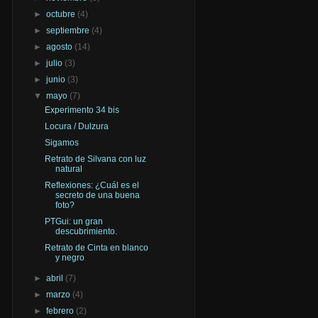
►
octubre
(4)
►
septiembre
(4)
►
agosto
(14)
►
julio
(3)
►
junio
(3)
▼
mayo
(7)
Experimento 34 bis
Locura / Dulzura
Sigamos
Retrato de Silvana con luz
natural
Reflexiones: ¿Cuál es el
secreto de una buena
foto?
PTGui: un gran
descubrimiento.
Retrato de Cinta en blanco
y negro
►
abril
(7)
►
marzo
(4)
►
febrero
(2)