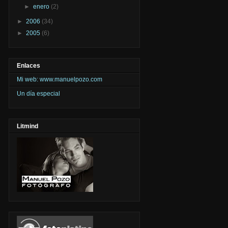
►
enero
(2)
►
2006
(34)
►
2005
(6)
Enlaces
Mi web: www.manuelpozo.com
Un día especial
Litmind