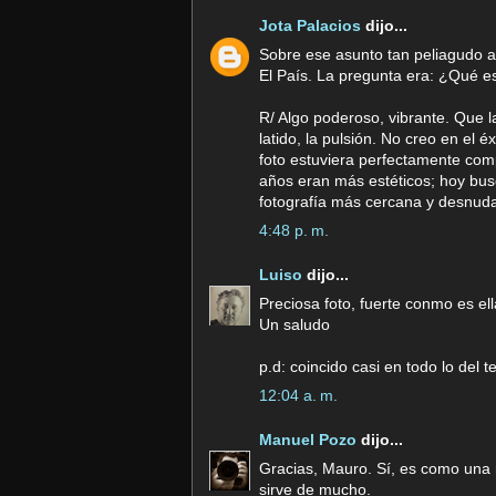
Jota Palacios
dijo...
Sobre ese asunto tan peliagudo a
El País. La pregunta era: ¿Qué e
R/ Algo poderoso, vibrante. Que l
latido, la pulsión. No creo en el
foto estuviera perfectamente comp
años eran más estéticos; hoy bus
fotografía más cercana y desnud
4:48 p. m.
Luiso
dijo...
Preciosa foto, fuerte conmo es ell
Un saludo
p.d: coincido casi en todo lo del te
12:04 a. m.
Manuel Pozo
dijo...
Gracias, Mauro. Sí, es como una r
sirve de mucho.