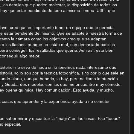
o, los detalles que pueden molestar, la disposición de todos los
ay que estar pendiente de todo al mismo tiempo. Ufff... qué
ave, creo que es importante tener un equipo que te permita
e estar pendiente del mismo. Que se adapte a nuestra forma de
y tanto la cámara como los objetivos creo que se adaptan
ero los flashes, aunque no están mal, son demasiado básicos.
ara conseguir los resultados que quería. Aun así, está bien
conseguir algo mejor.
 anterior no sirva de nada si no tenemos nada interesante que
storia no lo son por la técnica fotográfica, sino por lo que sale en
egundo plano, aunque haberla, la hay, pero no llama la atención.
ana y Guada, dos modelos con las que me encuentro muy cómodo.
hay buena química. Hay comunicación. Esto ayuda, y mucho.
s cosas que aprender y la experiencia ayuda a no cometer
e saber mirar y encontrar la "magia" en las cosas. Ese "toque"
o especial.