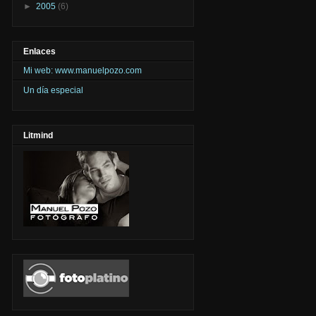
►
2005
(6)
Enlaces
Mi web: www.manuelpozo.com
Un día especial
Litmind