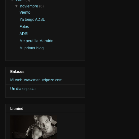
▼
noviembre
(6)
Viento
Ya tengo ADSL
Fotos
ADSL
Me perdí la Maratón
Mi primer blog
Enlaces
Mi web: www.manuelpozo.com
Un día especial
Litmind