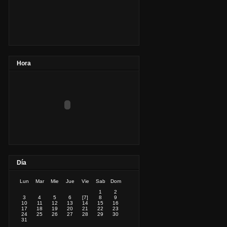
Hora
Día
Lun
Mar
Mie
Jue
Vie
Sab
Dom
1
2
3
4
5
6
[7]
8
9
10
11
12
13
14
15
16
17
18
19
20
21
22
23
24
25
26
27
28
29
30
31